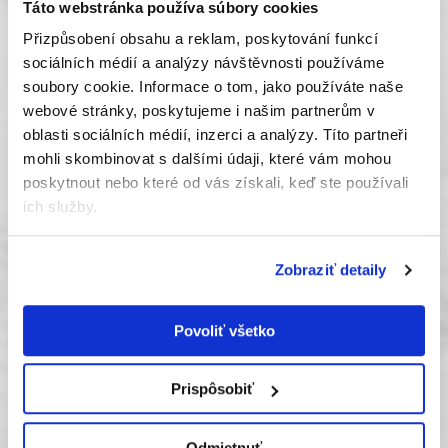
Táto webstránka používa súbory cookies
Přizpůsobení obsahu a reklam, poskytování funkcí
sociálních médií a analýzy návštěvnosti používáme
soubory cookie.
Informace o tom, jako používáte naše
webové stránky, poskytujeme i našim partnerům v
Jana
KUNCOVÁ
oblasti sociálních médií, inzerci a analýzy.
Títo partneři
+420 731 679 446
mohli skombinovat s dalšími údaji, které vám mohou
kuncovaj@storge.cz
poskytnout nebo které od vás získali, keď ste používali
ich služby.
Zobraziť detaily
Povoliť všetko
Zdeněk
KUNC
+420 605 208 617
kunc@storge.cz
Prispôsobiť
Odmietnuť