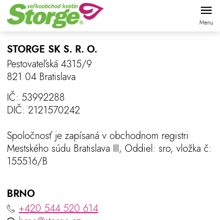
Skočiť
KONTAKT
na
Menu
hlavný
obsah
STORGE SK S. R. O.
Pestovateľská 4315/9
821 04 Bratislava
IČ: 53992288
DIČ: 2121570242
Spoločnosť je zapísaná v obchodnom registri
Mestského súdu Bratislava III, Oddiel: sro, vložka č:
155516/B
BRNO
+420 544 520 614