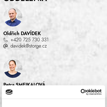
Oldřich
DAVÍDEK
+420 725 730 331
davidek@storge.cz
Petra
SMEJKALOVÁ
+420 602 426 436
smejkalova@storge.cz