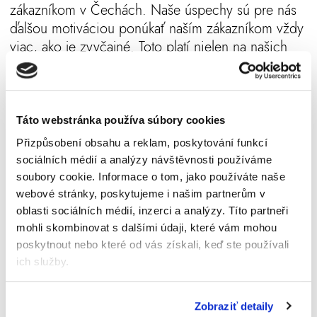
zákazníkom v Čechách. Naše úspechy sú pre nás
ďalšou motiváciou ponúkať naším zákazníkom vždy
viac, ako je zvyčajné. Toto platí nielen na našich
veľkoobchodoch v Prahe a v Brne, ale aj na
všetkých závozových trasách.
2022
Táto webstránka používa súbory cookies
Přizpůsobení obsahu a reklam, poskytování funkcí
Otvorenie veľkoobchodu Storge SK s.r.o. Bratislava
sociálních médií a analýzy návštěvnosti používáme
soubory cookie.
Informace o tom, jako používáte naše
webové stránky, poskytujeme i našim partnerům v
Oznamovací systém:
oblasti sociálních médií, inzerci a analýzy.
Títo partneři
https://app.whispero.eu/f/4sqczbxx67xztkfh
mohli skombinovat s dalšími údaji, které vám mohou
poskytnout nebo které od vás získali, keď ste používali
ich služby.
STORGE
BRATISLAVA
+421 911 462 222
|
bratislava@storge.sk
Zobraziť detaily
Everest 1B - Pestovateľská 9