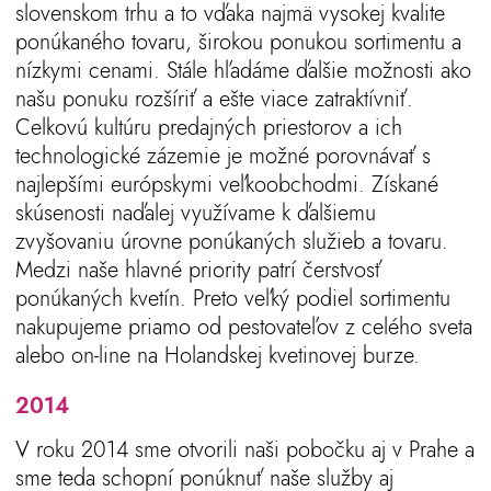
slovenskom trhu a to vďaka najmä vysokej kvalite
ponúkaného tovaru, širokou ponukou sortimentu a
nízkymi cenami. Stále hľadáme ďalšie možnosti ako
našu ponuku rozšíriť a ešte viace zatraktívniť.
Celkovú kultúru predajných priestorov a ich
technologické zázemie je možné porovnávať s
najlepšími európskymi veľkoobchodmi. Získané
skúsenosti naďalej využívame k ďalšiemu
zvyšovaniu úrovne ponúkaných služieb a tovaru.
Medzi naše hlavné priority patrí čerstvosť
ponúkaných kvetín. Preto veľký podiel sortimentu
nakupujeme priamo od pestovateľov z celého sveta
alebo on-line na Holandskej kvetinovej burze.
2014
V roku 2014 sme otvorili naši pobočku aj v Prahe a
sme teda schopní ponúknuť naše služby aj