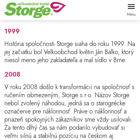
Skočiť
O NÁS
na
Menu
hlavný
obsah
1999
História spoločnosti Storge siaha do roku 1999. Na
jej začiatku bol Velkoobchod květin Ján Balko, ktorý
niesol meno jeho zakladateľa a mal sídlo v Brne.
2008
V roku 2008 došlo k transformácii na spoločnosť s
ručením obmezeným, Storge s.r.o. Názov Storge
nebol zvolený náhodou, jedná sa o starogrécke
označenie pre náklonnosť. Práve o náklonnosť a
priazeň spokojných zákazníkov sme vždy usilovali.
Za tento dlhý čas sa nám podarilo vybudovať si
veľmi silnú a stabilnú pozíciu na českom aj